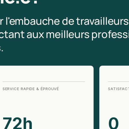
er l'embauche de travailleu
ectant aux meilleurs profes
.
SERVICE RAPIDE & ÉPROUVÉ
SATISFAC
72
h
0