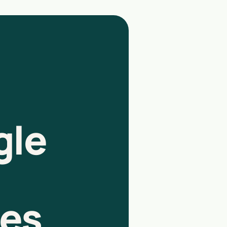
gle
res