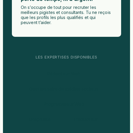
On s’occupe de tout pour recruter les
meilleurs pigistes et consultants. Tu ne reçois
que les profils les plus qualifiés et qui
peuvent t’aider.
LES EXPERTISES DISPONIBLES
Rédacteur Web
Gestionnaire de médias sociaux
Programmeur Web
Graphiste
Traducteur