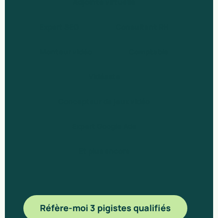
Adjointe virtuelle
Expert SEO
Consultant RH
Monteur vidéo
Comptable
Vidéaste
Concepteur de jeux vidéo
Expert Google Ads
Et plus encore
Réfère-moi 3 pigistes qualifiés