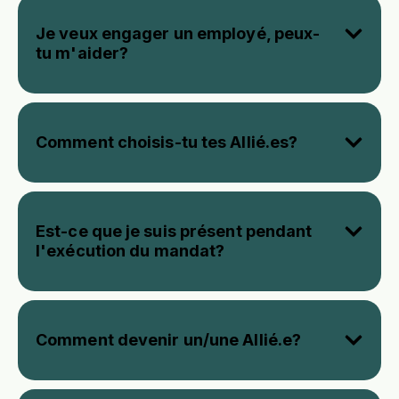
Je veux engager un employé, peux-
tu m'aider?
Comment choisis-tu tes Allié.es?
Est-ce que je suis présent pendant
l'exécution du mandat?
Comment devenir un/une Allié.e?