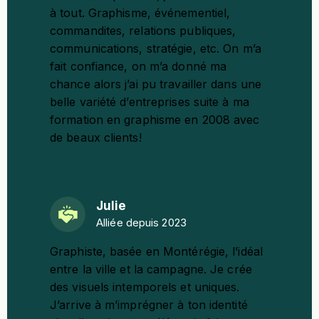
à tout
. Graphisme, événementiel,
commandites, relations publiques,
communications, stratégie, etc. On m’a
fait confiance, on m’a donné ma
chance alors j’ai pu travailler dans une
belle variété d’entreprises suite à ma
formation en graphisme en 2008 avec
de beaux clients!
Julie
Alliée depuis 2023
Graphiste, basée en Montérégie, l’idéal
entre la ville et la campagne. Je crée
des
visuels intemporels et uniques
.
J’arrive à m’imprégner à ton identité