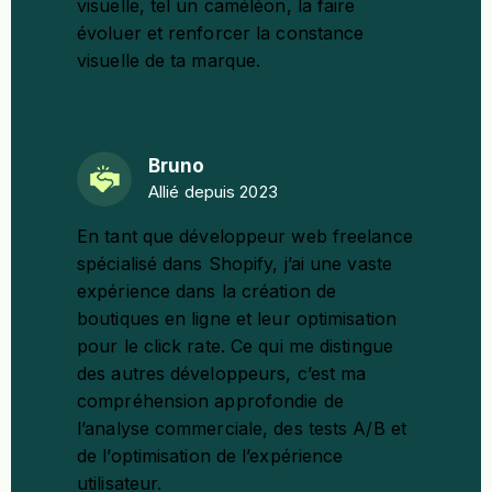
visuelle, tel un
caméléon
, la faire
évoluer et renforcer la constance
visuelle de ta marque.
Bruno
Allié depuis 2023
En tant que
développeur web freelance
spécialisé dans Shopify
, j’ai une vaste
expérience dans la création de
boutiques en ligne et leur optimisation
pour le click rate. Ce qui me distingue
des autres développeurs, c’est ma
compréhension approfondie de
l’analyse commerciale, des tests A/B et
de l’optimisation de l’
expérience
utilisateur
.