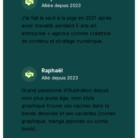
Alliée depuis 2023
J’ai fait le saut à la pige en 2021 après
avoir travaillé pendant 5 ans en
entreprise + agence comme créatrice
de contenu et stratège numérique.
Raphaël
Allié depuis 2023
Grand passionné d’illustration depuis
mon plus jeune âge, mon style
graphique trouve ses racines dans la
bande dessinée et ses variantes (roman
graphique, manga japonais ou comic
book).