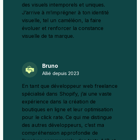
des
visuels intemporels et uniques
.
J’arrive à m’imprégner à ton identité
visuelle, tel un
caméléon
, la faire
évoluer et renforcer la constance
visuelle de ta marque.
Bruno
Allié depuis 2023
En tant que
développeur web freelance
spécialisé dans Shopify
, j’ai une vaste
expérience dans la création de
boutiques en ligne et leur optimisation
pour le click rate. Ce qui me distingue
des autres développeurs, c’est ma
compréhension approfondie de