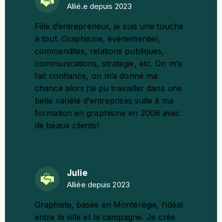
Allié.e depuis 2023
Fille d’entrepreneur, je suis
une touche
à tout
. Graphisme, événementiel,
commandites, relations publiques,
communications, stratégie, etc. On m’a
fait confiance, on m’a donné ma
chance alors j’ai pu travailler dans une
belle variété d’entreprises suite à ma
formation en graphisme en 2008 avec
de beaux clients!
Julie
Alliée depuis 2023
Graphiste, basée en Montérégie, l’idéal
entre la ville et la campagne. Je crée