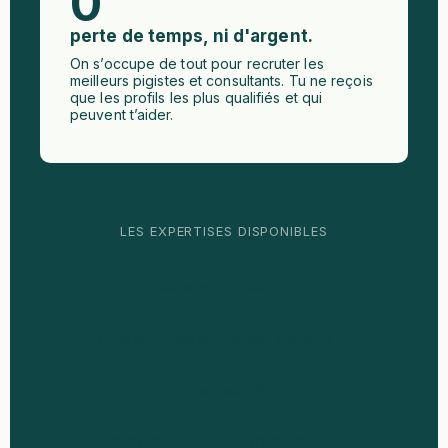
0
perte de temps, ni d'argent.
On s’occupe de tout pour recruter les
meilleurs pigistes et consultants. Tu ne reçois
que les profils les plus qualifiés et qui
peuvent t’aider.
LES EXPERTISES DISPONIBLES
Rédacteur Web
Gestionnaire de médias sociaux
Programmeur Web
Graphiste
Traducteur