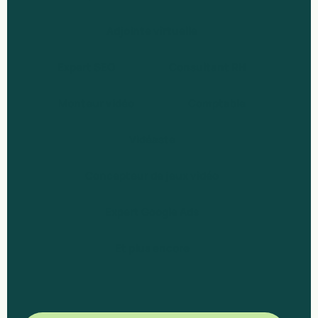
Adjointe virtuelle
Expert SEO
Consultant RH
Monteur vidéo
Comptable
Vidéaste
Concepteur de jeux vidéo
Expert Google Ads
Et plus encore