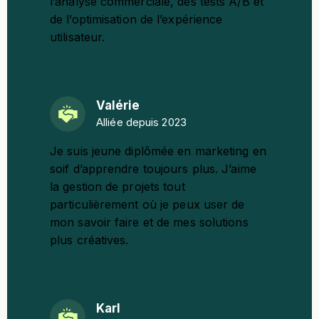
l’analyse commerciale, des tests A/B et
de l’optimisation de l’
expérience
utilisateur
.
Valérie
Alliée depuis 2023
Je suis jeune diplômée en marketing en
soif d’apprendre toujours plus. J’aime
la gestion de projets tout
particulièrement où je peux user de
mon savoir faire et de mes solutions
plus créatives.
Karl