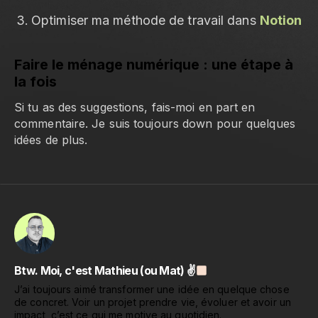
Optimiser ma méthode de travail dans
Notion
Faire le ménage numérique : une étape à
la fois
Si tu as des suggestions, fais-moi en part en
commentaire. Je suis toujours down pour quelques
idées de plus.
Btw. Moi, c'est Mathieu (ou Mat) ✌
J’ai toujours aimé transformer une idée en quelque chose
de concret. Voir un projet prendre vie, évoluer et avoir un
impact, c’est ce qui me motive au quotidien.