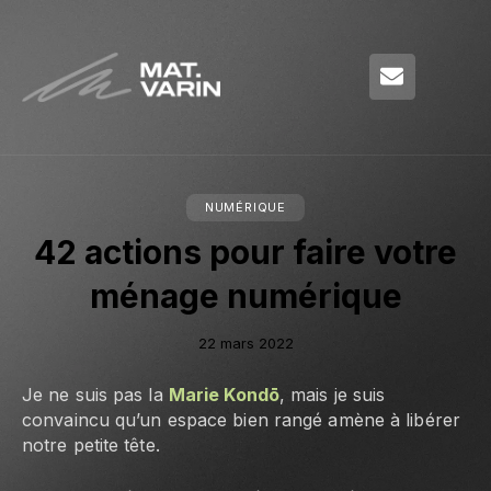
NUMÉRIQUE
42 actions pour faire votre
ménage numérique
22 mars 2022
Je ne suis pas la
Marie Kondō
, mais je suis
convaincu qu’un espace bien rangé amène à libérer
notre petite tête.