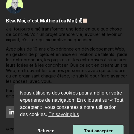
Btw. Moi, c'est Mathieu (ou Mat) ✌
J’ai toujours aimé transformer une idée en quelque chose
de concret. Voir un projet prendre vie, évoluer et avoir un
impact, c’est ce qui me motive au quotidien.
Avec plus de 10 ans d’expérience en développement Web,
en gestion de projets et en mise en relation de talents, j’aide
les entrepreneurs, les pigistes et les entreprises à structurer
leurs idées et à les concrétiser. Que ce soit en créant un site
Web, en trouvant les bonnes personnes avec qui collaborer
ou en organisant chaque étape, je suis là pour faire avancer
les choses, avec vous.
Parce que derrière chaque projet, il y a une vision, une
Nous utilisons des cookies pour améliorer votre
ambition… et surtout, des humains.
expérience de navigation. En cliquant sur « Tout
accepter », vous consentez à notre utilisation
des cookies.
En savoir plus
© 2026 Mathieu Varin. Tous droits réservés.
Refuser
Tout accepter