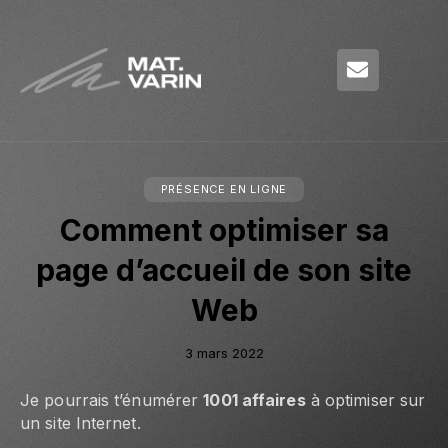
PRÉSENCE EN LIGNE
Comment optimiser sa
page d’accueil de son site
Web
3 mars 2022
Je pourrais t’énumérer
1001 affaires
à optimiser sur
un site Internet.