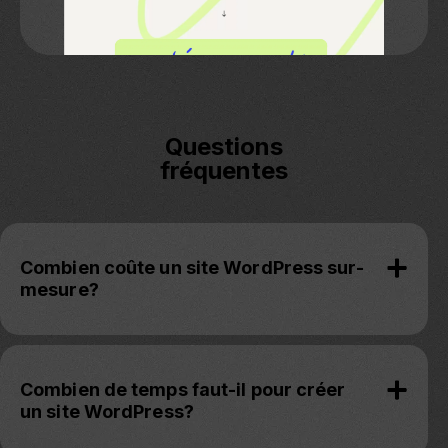
Questions
fréquentes
Combien coûte un site WordPress sur-
mesure?
Combien de temps faut-il pour créer
un site WordPress?