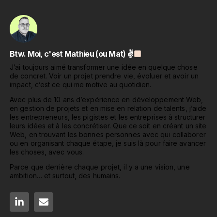
Btw. Moi, c'est Mathieu (ou Mat) ✌
J’ai toujours aimé transformer une idée en quelque chose
de concret. Voir un projet prendre vie, évoluer et avoir un
impact, c’est ce qui me motive au quotidien.
Avec plus de 10 ans d’expérience en développement Web,
en gestion de projets et en mise en relation de talents, j’aide
les entrepreneurs, les pigistes et les entreprises à structurer
leurs idées et à les concrétiser. Que ce soit en créant un site
Web, en trouvant les bonnes personnes avec qui collaborer
ou en organisant chaque étape, je suis là pour faire avancer
les choses, avec vous.
Parce que derrière chaque projet, il y a une vision, une
ambition… et surtout, des humains.