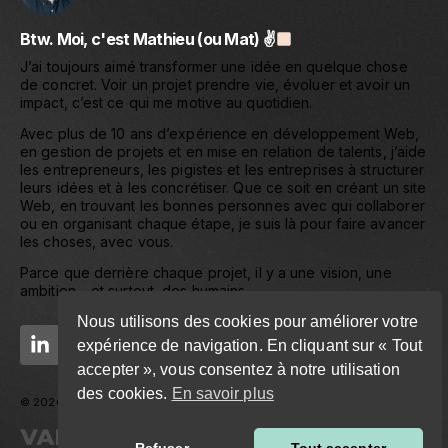
Btw. Moi, c'est Mathieu (ou Mat) ✌
J’ai toujours aimé transformer une idée en quelque chose
de concret. Voir un projet prendre vie, évoluer et avoir un
impact, c’est ce qui me motive au quotidien.
Avec plus de 10 ans d’expérience en développement Web,
en gestion de projets et en mise en relation de talents, j’aide
les entrepreneurs, les pigistes et les entreprises à structurer
leurs idées et à les concrétiser. Que ce soit en créant un site
Web, en trouvant les bonnes personnes avec qui collaborer
ou en organisant chaque étape, je suis là pour faire avancer
les choses, avec vous.
Parce que derrière chaque projet, il y a une vision, une
ambition… et surtout, des humains.
Nous utilisons des cookies pour améliorer votre
expérience de navigation. En cliquant sur « Tout
accepter », vous consentez à notre utilisation
des cookies.
En savoir plus
© 2026 Mathieu Varin. Tous droits réservés.