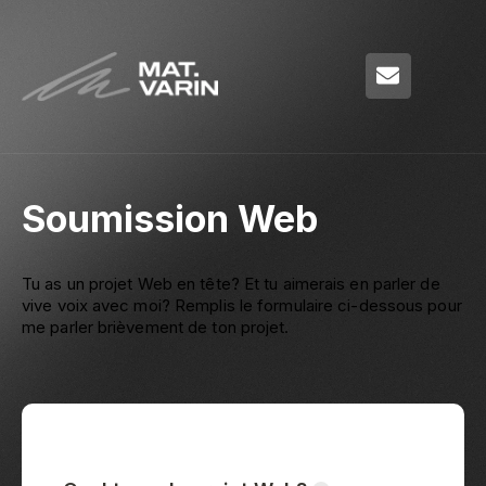
Soumission Web
Tu as un projet Web en tête? Et tu aimerais en parler de
vive voix avec moi? Remplis le formulaire ci-dessous pour
me parler brièvement de ton projet.