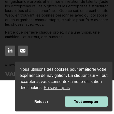
en gestion de projets et en mise en relation de talents, j’aide
les entrepreneurs, les pigistes et les entreprises à structurer
leurs idées et à les concrétiser. Que ce soit en créant un site
Web, en trouvant les bonnes personnes avec qui collaborer
ou en organisant chaque étape, je suis là pour faire avancer
les choses, avec vous.
Parce que derrière chaque projet, il y a une vision, une
ambition… et surtout, des humains.
© 2026 Mathieu Varin. Tous droits réservés.
Nous utilisons des cookies pour améliorer votre
expérience de navigation. En cliquant sur « Tout
accepter », vous consentez à notre utilisation
des cookies.
En savoir plus
Refuser
Tout accepter