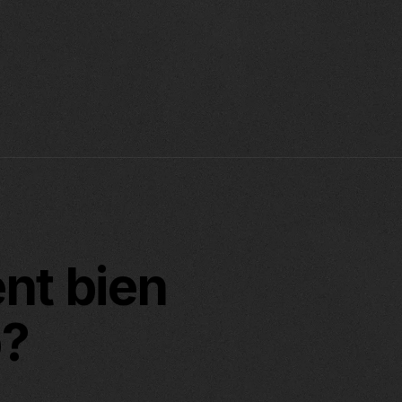
nt bien
b?