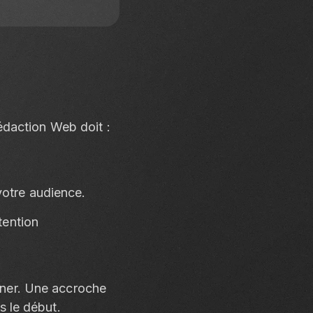
édaction Web doit :
votre audience.
tention
onner. Une accroche
ès le début.