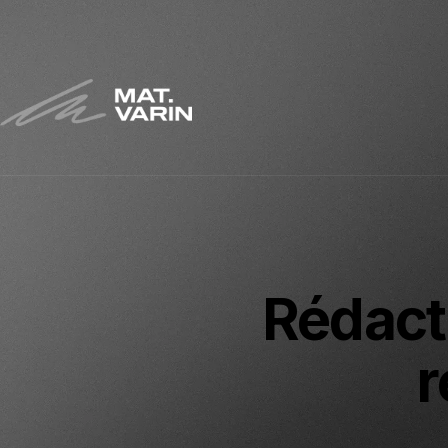
Rédact
r