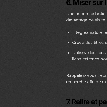
6. Miser sur 
Une bonne rédaction 
davantage de visiteu
Intégrez naturell
Créez des titres 
Utilisez des liens
liens externes pou
Rappelez-vous : écri
recherche afin de ga
7. Relire et 