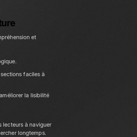
ture
ompréhension et
ogique.
 sections faciles à
éliorer la lisibilité
s lecteurs à naviguer
hercher longtemps.