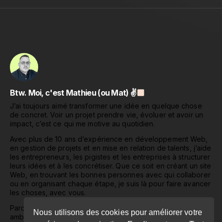
Btw. Moi, c'est Mathieu (ou Mat) ✌
J’ai toujours aimé transformer une idée en quelque chose
de concret. Voir un projet prendre vie, évoluer et avoir un
impact, c’est ce qui me motive au quotidien.
Avec plus de 10 ans d’expérience en développement Web,
en gestion de projets et en mise en relation de talents, j’aide
les entrepreneurs, les pigistes et les entreprises à structurer
leurs idées et à les concrétiser. Que ce soit en créant un site
Web, en trouvant les bonnes personnes avec qui collaborer
ou en organisant chaque étape, je suis là pour faire avancer
les choses, avec vous.
Parce que derrière chaque projet, il y a une vision, une
Nous utilisons des cookies pour améliorer votre
ambition… et surtout, des humains.